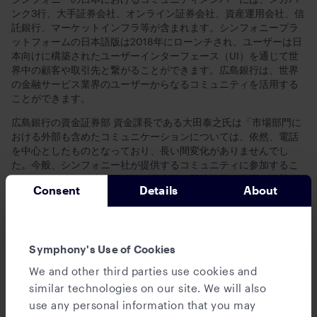
ンク3行、大手証券会社、オンライン証券会社、資産運用会社、信
託銀行、マーケットインフラ等が含まれます。シンフォニープラ
ットフォームの日本語版は2018年にローンチされ、ユーザーは日
本向けに構築されたユーザーインターフェース（UI）を通じて世
界中の顧客や取引先と繋がることができます。広島銀行は、世界
の金融サービス業界のユーザーからなるコミュニティを活用する
ことができます。
広島銀行の資金証券部 資金課長である大田泰之氏は「市場部門に
おける外部も含めたコミュニケーションについては、依然、電話
を中心としたものとなっており、長い間変化がありませんでし
た。今般、シンフォニー社が提供するコミュニティに参加するこ
とにより、情報伝達の正確性・保存性・即時性等が大幅に改善さ
Consent
Details
About
れることが期待されます。また、今後は言語解析・AI等の技術を
活用した市場業務DXにも活用していきたいと考えています。」と
述べています
「日本の地方銀行は、資本市場にとって極めて重要です。広島銀
Symphony's Use of Cookies
行がシンフォニー・コミュニティに参加することは、同社の増大
We and other third parties use cookies and
する顧客のニーズに対するコミットメントと、日本の金融機関を
サポートするというシンフォニーの努力を示すものです」と、シ
similar technologies on our site. We will also
ンフォニーのAPAC担当マネージング・ディレクターのマリー・パ
use any personal information that you may
ットンは述べています。