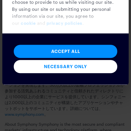
choose to provide to us while visiting our site.
By using our site or submitting your personal
広島銀行はシンフォニーのインフラを活用し、多数の取引先との
取引照合や決済プロセスにおいて効率的なリアルタイムワークフ
information via our site, you agree to
ローを構築できるようになります。このような取り組みを通じ
our
cookie
and
privacy policies
.
て、広島銀行の資本市場への投資はさらに加速され、安全でコン
プライアンスに準拠したコミュニケーションがビジネスの拡大や
業務の効率化につながることを期待します。
シンフォニーについて
ACCEPT ALL
シンフォニーは、最も安全性が高くコンプライアンスを遵守した
NECESSARY ONLY
マーケットインフラであり、テクノロジープラットフォームで
す。プラットフォームはソリューションの構築やインテグレーシ
ョンを容易にし、金融サービスのワークフローの自動化とイノベ
ーションを実現します。50万人以上の金融プロフェッショナルが
参加する活気あふれるコミュニティと信頼されたディレクトリに
より1000以上の企業にサービスを提供しています。シンフォニー
は2,000以上のコミュニティが構築したアプリケーションやチャ
ットボットをサポートしています。詳細については、
www.symphony.com
。
About Symphony Symphony is the most secure and compliant
markets’ infrastructure and technology platform, where