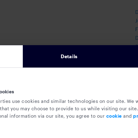
J
F
D
S
A
Details
M
F
O
J
ookies
J
rties use cookies and similar technologies on our site. We w
A
that you may choose to provide to us while visiting our site.
nal information via our site, you agree to our
cookie
and
pr
J
O