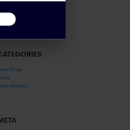
eptember 2018
pril 2018
anuary 2018
CATEGORIES
ase Study
News
ress Release
META