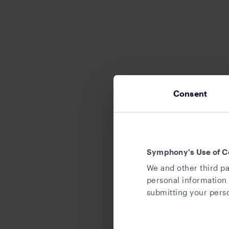
Consent
Symphony's Use of C
We and other third pa
personal information 
submitting your perso