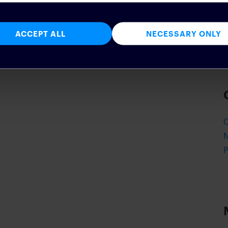
S
A
ACCEPT ALL
NECESSARY ONLY
J
C
P