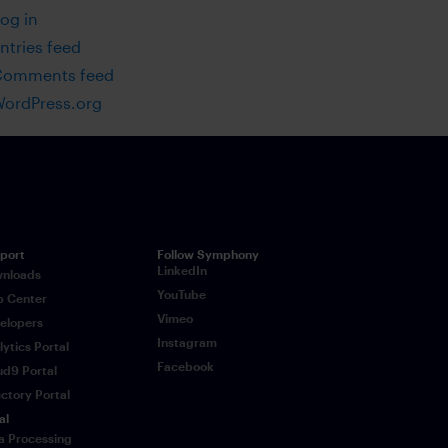
og in
ntries feed
Comments feed
ordPress.org
port
Follow Symphony
LinkedIn
nloads
YouTube
p Center
Vimeo
elopers
Instagram
lytics Portal
Facebook
ud9 Portal
ectory Portal
al
a Processing