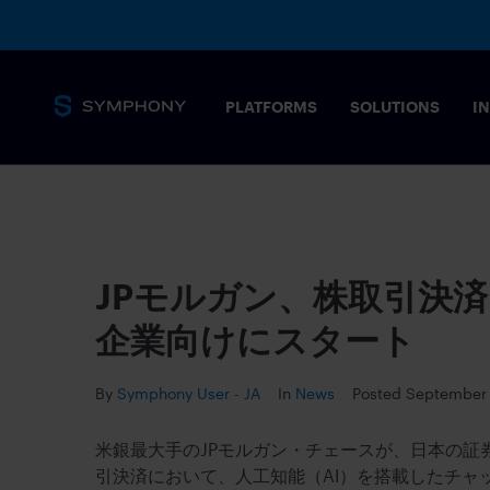
PLATFORMS
SOLUTIONS
I
JPモルガン、株取引決済
企業向けにスタート
By
Symphony User - JA
In
News
Posted
September 
米銀最大手のJPモルガン・チェースが、日本の証
引決済において、人工知能（AI）を搭載したチャ