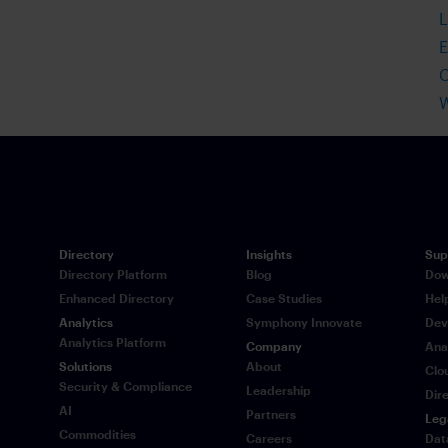
L
E
W
Directory
Insights
Sup
Directory Platform
Blog
Dow
Enhanced Directory
Case Studies
Hel
Analytics
Symphony Innovate
Dev
Analytics Platform
Company
Ana
Solutions
About
Clo
Security & Compliance
Leadership
Dir
AI
Partners
Leg
Commodities
Careers
Dat